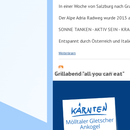
In einer Woche von Salzburg nach Gr
Der Alpe Adria Radweg wurde 2015 a
SONNE TANKEN - AKTIV SEIN - K
Entspannt durch Österreich und Itali
über Alpe Adria Radweg
Weiterlesen
Kreiere deine eigene Pizza
Grillabend "all you can eat"