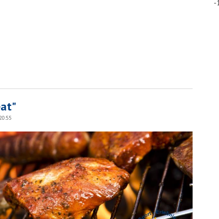
-
eat"
20:55