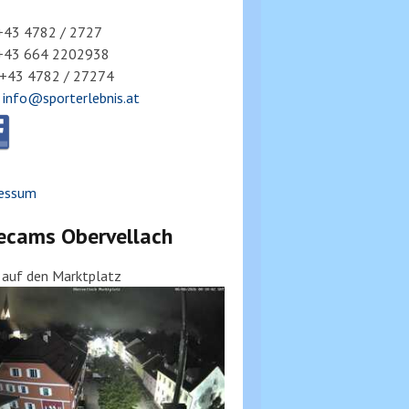
 +43 4782 / 2727
 +43 664 2202938
 +43 4782 / 27274
:
info@sporterlebnis.at
essum
ecams Obervellach
k auf den Marktplatz