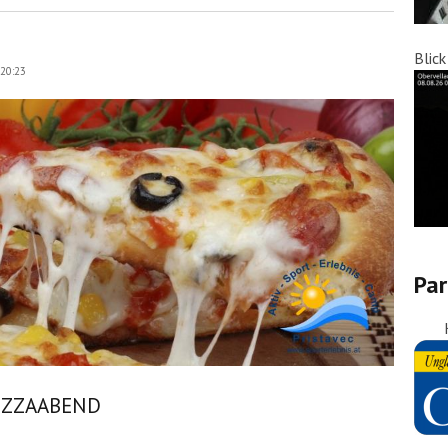
Blic
 20:23
Par
PIZZAABEND