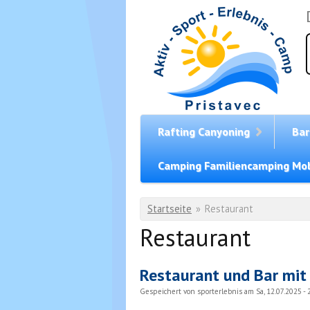
Direkt zum Inhalt
Rafting Canyoning
Bar
Camping Familiencamping Mob
Sie sind hier
Startseite
»
Restaurant
Restaurant
Restaurant und Bar mit
Gespeichert von
sporterlebnis
am Sa, 12.07.2025 - 