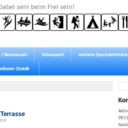
Dabei sein beim Frei sein!
 / Restaurant
Schulsport
weitere Sportaktivität
ilheim Chalet
Su
Ko
Akti
 Terrasse
9821
20:25
Austr