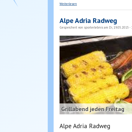
über Driving Range in Obervellach
Weiterlesen
Alpe Adria Radweg
Gespeichert von
sporterlebnis
am Di, 19.05.2015 - 
Grillabend jeden Freitag
Alpe Adria Radweg