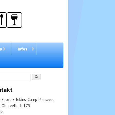
en
Infos
chformular
Suche
ntakt
v-Sport-Erlebins-Camp Pristavec
 Obervellach 175
ia