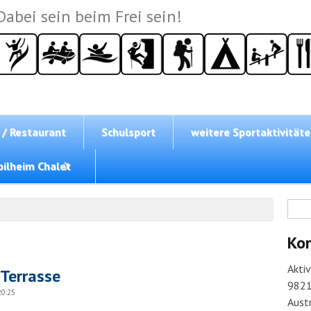
Dabei sein beim Frei sein!
 / Restaurant
Schulsport
weitere Sportaktivität
ilheim Chalet
Su
Ko
Akti
 Terrasse
9821
20:25
Austr