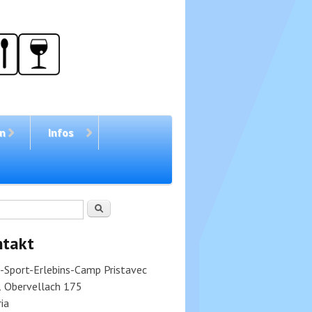
en
Infos
chformular
Suche
ntakt
v-Sport-Erlebins-Camp Pristavec
 Obervellach 175
ia