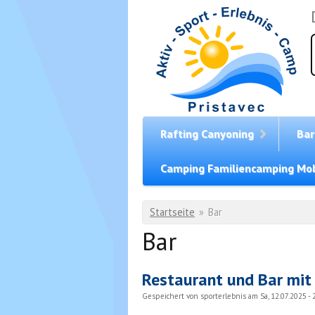
Direkt zum Inhalt
Rafting Canyoning
Bar
Camping Familiencamping Mob
Sie sind hier
Startseite
»
Bar
Bar
Restaurant und Bar mit
Gespeichert von
sporterlebnis
am Sa, 12.07.2025 - 