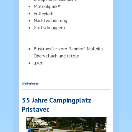
Motorikpark®
Volleyball
Nachtwanderung
Golfschnuppern
Bustransfer vom Bahnhof Mallnitz-
Obervellach und retour
u.v.m.
über Schulsportwoche
Weiterlesen
35 Jahre Campingplatz
Pristavec