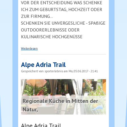
VOR DER ENTSCHEIDUNG WAS SCHENKE
ICH ZUM GEBURTSTAG, HOCHZEIT ODER
ZUR FIRMUNG...
SCHENKEN SIE UNVERGESLICHE - SPAßIGE
OUTDOORERLEBNISSE ODER
KULINARISCHE HOCHGENÜSSE
über Gutscheine für Sportaktivitäten und
Weiterlesen
kulinarische Hochgenüsse
Alpe Adria Trail
Gespeichert von
sporterlebnis
am Mo, 05.06.2017 - 21:41
Regionale Küche in Mitten der
Natur,
Alpe Adria Trail