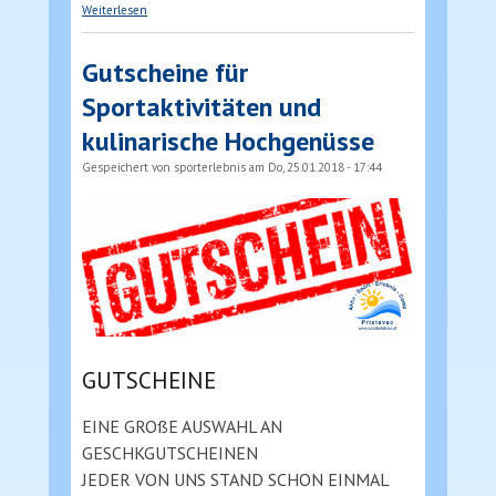
über Rafting Camping Canyoning Motorikpak
Weiterlesen
Mölltal Kärnten
Gutscheine für
Sportaktivitäten und
kulinarische Hochgenüsse
Gespeichert von
sporterlebnis
am Do, 25.01.2018 - 17:44
GUTSCHEINE
EINE GROßE AUSWAHL AN
GESCHKGUTSCHEINEN
JEDER VON UNS STAND SCHON EINMAL