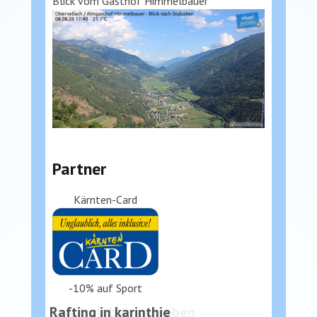
Blick vom Gasthof Himmelbauer
Partner
Kärnten-Card
-10% auf Sport
Sporterlebnis von oben
Rafting in karinthie
Rafting in karinthie