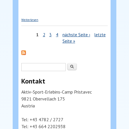
über Rafting in karinthie
Weiterlesen
Seiten
1
2
3
4
nächste Seite ›
letzte
Seite »
Suchformular
Suche
Kontakt
Aktiv-Sport-Erlebins-Camp Pristavec
9821 Obervellach 175
Austria
Tel: +43 4782 / 2727
Tel: +43 664 2202938