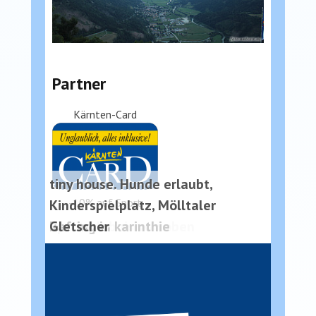
Partner
Kärnten-Card
tiny house. Hunde erlaubt,
-10% auf Sport
Kinderspielplatz, Mölltaler
Sporterlebnis von oben
Rafting in karinthie
Rafting in karinthie
Gletscher