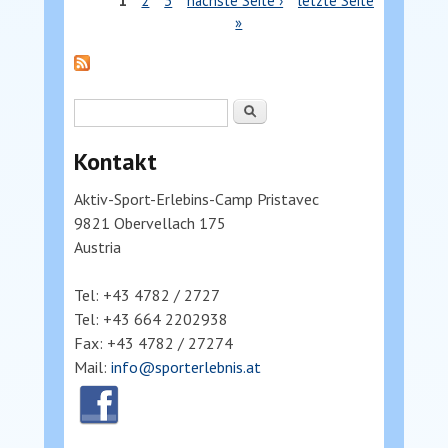
Seiten
1
2
3
nächste Seite ›
letzte Seite
»
Suchformular
Suche
Kontakt
Aktiv-Sport-Erlebins-Camp Pristavec
9821 Obervellach 175
Austria
Tel: +43 4782 / 2727
Tel: +43 664 2202938
Fax: +43 4782 / 27274
Mail:
info@sporterlebnis.at